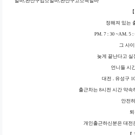
알바,완산구업소알바,완산구고소득알바
【
정해져 있는 
PM. 7 : 30 ~AM.
그 사이
늦게 끝난다고 실장
언니들 시간
대전 . 유성구 
출근차는 8시전 시간 약속
안전하
퇴
개인출근하신분은 대전온
【