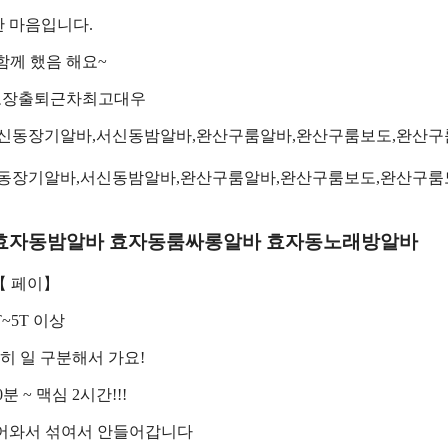
 마음입니다.
함께 했음 해요~
보장출퇴근차최고대우
동장기알바,서신동밤알바,완산구룸알바,완산구룸보도,완산구룸
y3500 효자동밤알바 효자동룸싸롱알바 효자동노래방알바
【 페이】
T~5T 이상
] 확실히 일 구분해서 가요!
0분 ~ 맥심 2시간!!!
어와서 섞여서 안들어갑니다