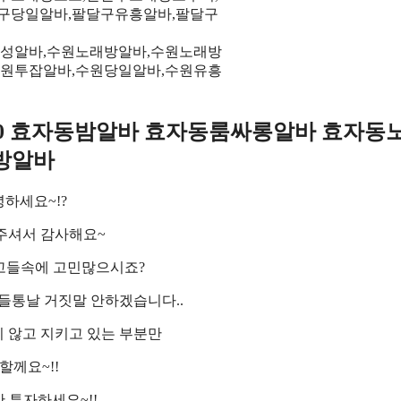
여성알바,수원노래방알바,수원노래방
수원투잡알바,수원당일알바,수원유흥
oy3500 효자동밤알바 효자동룸싸롱알바 효자동
방알바
하세요~!?
주셔서 감사해요~
고들속에 고민많으시죠?
들통날 거짓말 안하겠습니다..
 않고 지키고 있는 부분만
할께요~!!
만 투자하세요~!!