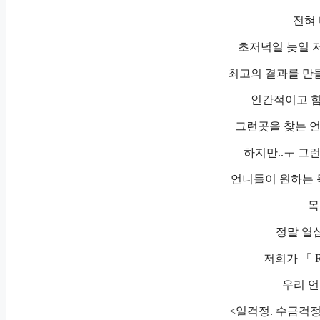
전혀 
초저녁일 늦일 저
최고의 결과를 만
인간적이고 힘
그런곳을 찾는 
하지만..ㅜ 그
언니들이 원하는 목
목
정말 열
저희가 「 R
우리 언
<일걱정. 수금걱정