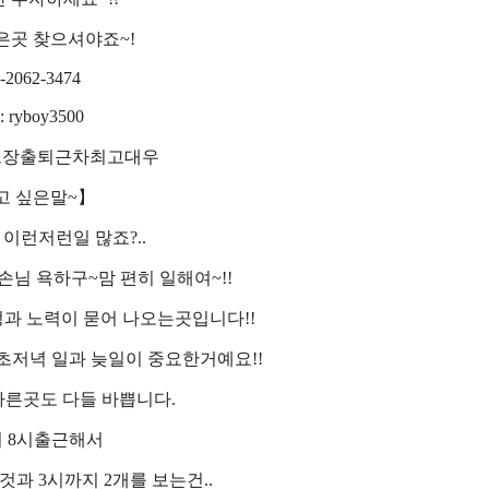
은곳 찾으셔야죠~!
-2062-3474
: ryboy3500
보장출퇴근차최고대우
고 싶은말~】
 이런저런일 많죠?..
손님 욕하구~맘 편히 일해여~!!
과 노력이 묻어 나오는곳입니다!!
초저녁 일과 늦일이 중요한거예요!!
른곳도 다들 바쁩니다.
 8시출근해서
것과 3시까지 2개를 보는건..