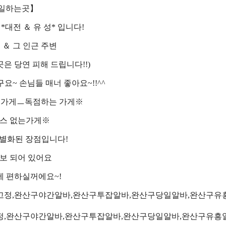
 일하는곳】
*대전 ＆ 유 성* 입니다!
＆ 그 인근 주변
은 당연 피해 드립니다!!)
요~ 손님들 매너 좋아요~!!^^
은가게ㅡ독점하는 가게※
스 없는가게※
별화된 장점입니다!
보 되어 있어요
 편하실꺼에요~!
,완산구야간알바,완산구투잡알바,완산구당일알바,완산구유흥알바