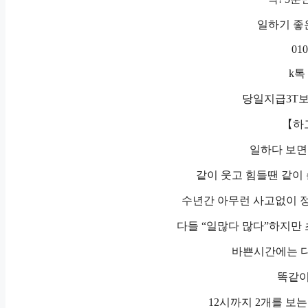
일하기 좋
010
k톡 
당일지급3T
【하
일하다 보면
같이 웃고 힘들땐 같이 
수년간 아무런 사고없이 정
다들 “일많다 많다”하지만 
바쁜시간에는 다
똑같이
12시까지 2개를 보는