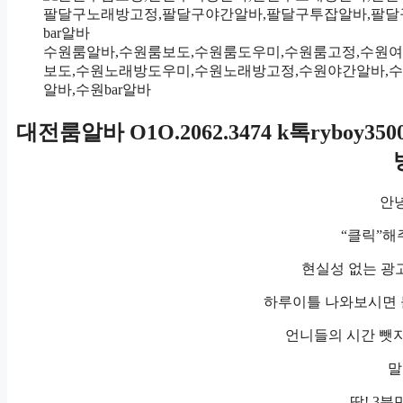
수원룸알바,수원룸보도,수원룸도우미,수원룸고정,수원
보도,수원노래방도우미,수원노래방고정,수원야간알바,
알바,수원bar알바
대전룸알바 O1O.2062.3474 k톡ryb
안녕
“클릭”해
현실성 없는 광
하루이틀 나와보시면 
언니들의 시간 뺏지
말
딱! 3분