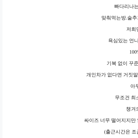
빠다리나는
맞춰먹는방.술추
저희만
욕심있는 언니
10
기복 없이 꾸
개인차가 없다면 거짓말입
아
무조건 최소
챙겨
싸이즈 너무 떨어지지만 
(출근시간은 조