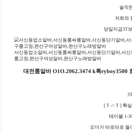
솔직한
저희와 
당일지급3T
서신동업소알바,서신동룸싸롱알바,서신동단기알바,서신
룸고정,완산구여성알바,완산구노래방알바
대전룸알바 O1O.2062.3474 k톡rybo
3
[ T -> T 
테이블 1-3
오더가 따로따로 들