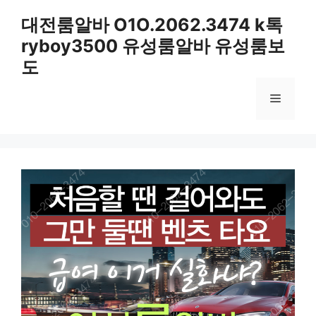
컨
대전룸알바 O1O.2062.3474 k톡
텐
ryboy3500 유성룸알바 유성룸보
츠
로
도
건
너
메
뛰
기
뉴