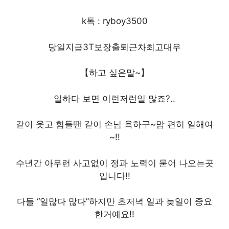
k톡 : ryboy3500
당일지급3T보장출퇴근차최고대우
【하고 싶은말~】
일하다 보면 이런저런일 많죠?..
같이 웃고 힘들땐 같이 손님 욕하구~맘 편히 일해여
~!!
수년간 아무런 사고없이 정과 노력이 묻어 나오는곳
입니다!!
다들 “일많다 많다”하지만 초저녁 일과 늦일이 중요
한거예요!!