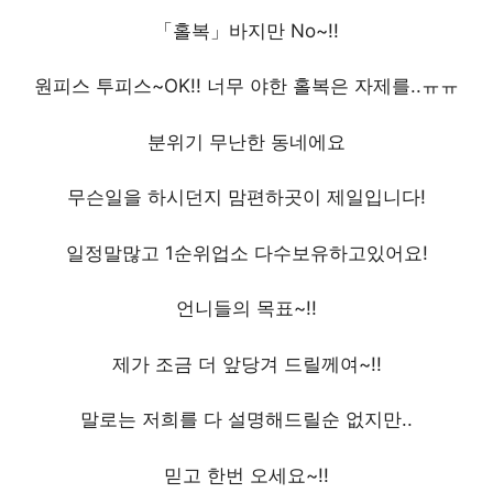
「홀복」바지만 No~!!
원피스 투피스~OK!! 너무 야한 홀복은 자제를..ㅠㅠ
분위기 무난한 동네에요
무슨일을 하시던지 맘편하곳이 제일입니다!
일정말많고 1순위업소 다수보유하고있어요!
언니들의 목표~!!
제가 조금 더 앞당겨 드릴께여~!!
말로는 저희를 다 설명해드릴순 없지만..
믿고 한번 오세요~!!