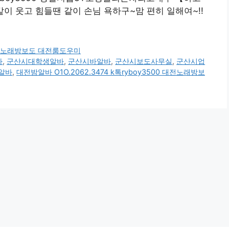
같이 웃고 힘들땐 같이 손님 욕하구~맘 편히 일해여~!!
0 대전노래방보도 대전룸도우미
바
,
군산시대학생알바
,
군산시바알바
,
군산시보도사무실
,
군산시업
알바
,
대전밤알바 O1O.2062.3474 k톡ryboy3500 대전노래방보