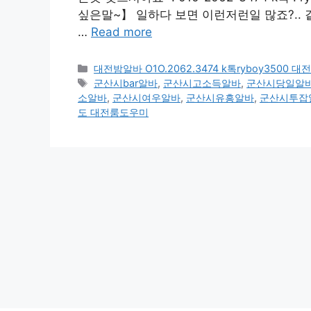
싶은말~】 일하다 보면 이런저런일 많죠?.. 
…
Read more
카
대전밤알바 O1O.2062.3474 k톡ryboy350
테
태
군산시bar알바
,
군산시고소득알바
,
군산시당일알
고
그
소알바
,
군산시여우알바
,
군산시유흥알바
,
군산시투잡
리
도 대전룸도우미