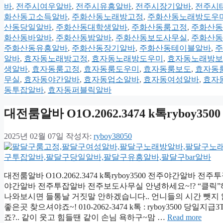
바
,
전주시여우알바
,
전주시유흥알바
,
전주시장기알바
,
전주시
화산동고소득알바
,
주화산동노래방고정
,
주화산동노래방도우
산동당일알바
,
주화산동대학생알바
,
주화산동룸고정
,
주화산동
화산동바알바
,
주화산동밤알바
,
주화산동보도사무실
,
주화산동
주화산동유흥알바
,
주화산동장기알바
,
주화산동테이블알바
,
주
알바
,
효자동노래방고정
,
효자동노래방도우미
,
효자동노래방보
생알바
,
효자동룸고정
,
효자동룸도우미
,
효자동룸보도
,
효자동
무실
,
효자동야간알바
,
효자동업소알바
,
효자동여성알바
,
효자
동투잡알바
,
효자동퍼블릭알바
대전룸알바 O1O.2062.3474 k톡ryb
2025년 02월 07일
작성자:
ryboy38050
대전룸알바 O1O.2062.3474 k톡ryboy3500 전주야간알바 전주
야간알바 전주투잡알바 전주보도사무실 안녕하세요~!? “클릭
나와보시면 들통날 거짓말 안하겠습니다.. 언니들의 시간 뺏지 않
좋은곳 찾으셔야죠~! 010-2062-3474 k톡 : ryboy350
죠?.. 같이 웃고 힘들땐 같이 손님 욕하구~맘 …
Read more