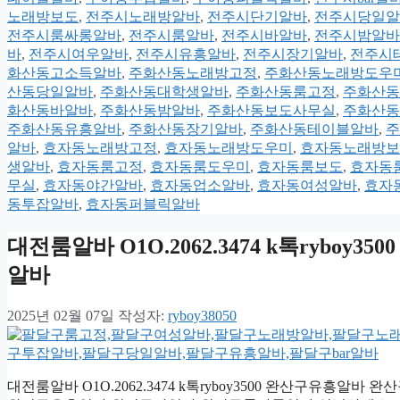
노래방보도
,
전주시노래방알바
,
전주시단기알바
,
전주시당일알
전주시룸싸롱알바
,
전주시룸알바
,
전주시바알바
,
전주시밤알바
바
,
전주시여우알바
,
전주시유흥알바
,
전주시장기알바
,
전주시
화산동고소득알바
,
주화산동노래방고정
,
주화산동노래방도우
산동당일알바
,
주화산동대학생알바
,
주화산동룸고정
,
주화산동
화산동바알바
,
주화산동밤알바
,
주화산동보도사무실
,
주화산동
주화산동유흥알바
,
주화산동장기알바
,
주화산동테이블알바
,
주
알바
,
효자동노래방고정
,
효자동노래방도우미
,
효자동노래방보
생알바
,
효자동룸고정
,
효자동룸도우미
,
효자동룸보도
,
효자동
무실
,
효자동야간알바
,
효자동업소알바
,
효자동여성알바
,
효자
동투잡알바
,
효자동퍼블릭알바
대전룸알바 O1O.2062.3474 k톡ryb
알바
2025년 02월 07일
작성자:
ryboy38050
대전룸알바 O1O.2062.3474 k톡ryboy3500 완산구유흥알바 완