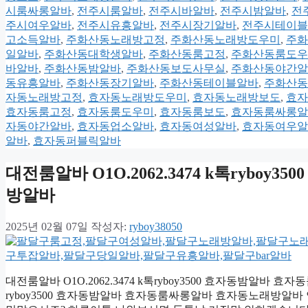
시룸싸롱알바
,
전주시룸알바
,
전주시바알바
,
전주시밤알바
,
전
주시여우알바
,
전주시유흥알바
,
전주시장기알바
,
전주시테이블
고소득알바
,
주화산동노래방고정
,
주화산동노래방도우미
,
주화
일알바
,
주화산동대학생알바
,
주화산동룸고정
,
주화산동룸도우
바알바
,
주화산동밤알바
,
주화산동보도사무실
,
주화산동야간알
동유흥알바
,
주화산동장기알바
,
주화산동테이블알바
,
주화산동
자동노래방고정
,
효자동노래방도우미
,
효자동노래방보도
,
효자
효자동룸고정
,
효자동룸도우미
,
효자동룸보도
,
효자동룸싸롱알
자동야간알바
,
효자동업소알바
,
효자동여성알바
,
효자동여우알
알바
,
효자동퍼블릭알바
대전룸알바 O1O.2062.3474 k톡ryb
방알바
2025년 02월 07일
작성자:
ryboy38050
대전룸알바 O1O.2062.3474 k톡ryboy3500 효자동밤알바 효
ryboy3500 효자동밤알바 효자동룸싸롱알바 효자동노래방알바