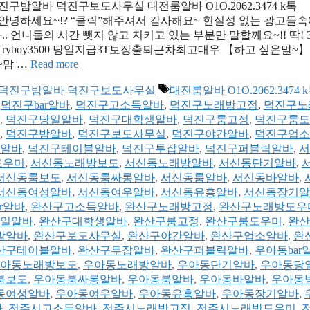
 덕진구밤알바 덕진구보도사무실 대전룸알바 O1O.2062.3474 k톡
 안녕하세요~!? “클릭”해주셔서 감사해요~ 현실성 없는 광고들속
언니들의 시간 뺏지 않고 지키고 있는 부분만 말할께요~!! 딱! 
k톡 : ryboy3500 당일지급3T보장출퇴근차최고대우 【하고 싶은말~
~맘 …
Read more
태
래방알바 덕진구밤알바 덕진구보도사무실
대전룸알바 O1O.2062.3474 
그
,
덕진구bar알바
,
덕진구고소득알바
,
덕진구노래방고정
,
덕진구노
,
덕진구당일알바
,
덕진구대학생알바
,
덕진구룸고정
,
덕진구룸도
,
덕진구밤알바
,
덕진구보도사무실
,
덕진구야간알바
,
덕진구업소
알바
,
덕진구테이블알바
,
덕진구투잡알바
,
덕진구퍼블릭알바
,
서
도우미
,
서신동노래방보도
,
서신동노래방알바
,
서신동단기알바
,
서신동룸보도
,
서신동룸싸롱알바
,
서신동룸알바
,
서신동바알바
,
서신동여성알바
,
서신동여우알바
,
서신동유흥알바
,
서신동장기알
r알바
,
완산구고소득알바
,
완산구노래방고정
,
완산구노래방도우
일알바
,
완산구대학생알바
,
완산구룸고정
,
완산구룸도우미
,
완산
밤알바
,
완산구보도사무실
,
완산구야간알바
,
완산구업소알바
,
완
산구테이블알바
,
완산구투잡알바
,
완산구퍼블릭알바
,
우아동bar
아동노래방보도
,
우아동노래방알바
,
우아동단기알바
,
우아동당
룸보도
,
우아동룸싸롱알바
,
우아동룸알바
,
우아동바알바
,
우아동
동여성알바
,
우아동여우알바
,
우아동유흥알바
,
우아동장기알바
,
바
,
전주시고소득알바
,
전주시노래방고정
,
전주시노래방도우미
,