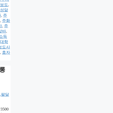
보도
,
성알
바
,
주
,
주화
바
,
주
알바
,
소득
대학
보도사
,
효자
싸롱
3500