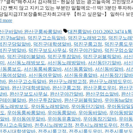
 “클릭”해주셔서 감사해요~ 현실성 없는 광고들속에 고민많으
 뺏지 않고 지키고 있는 부분만 말할께요~!! 딱! 3분만 투자
yboy3500 당일지급3T보장출퇴근차최고대우 【하고 싶은말~】 일하다 보
d more
태
흥알바 완산구바알바 완산구룸싸롱알바
대전룸알바 O1O.2062.3474 k톡
그
진구bar알바
,
덕진구고소득알바
,
덕진구노래방고정
,
덕진구노래
덕진구당일알바
,
덕진구대학생알바
,
덕진구룸고정
,
덕진구룸도우
덕진구밤알바
,
덕진구보도사무실
,
덕진구야간알바
,
덕진구업소알
바
,
덕진구테이블알바
,
덕진구투잡알바
,
덕진구퍼블릭알바
,
서신
미
,
서신동노래방보도
,
서신동노래방알바
,
서신동단기알바
,
서신
신동룸보도
,
서신동룸싸롱알바
,
서신동룸알바
,
서신동바알바
,
서
신동여성알바
,
서신동여우알바
,
서신동유흥알바
,
서신동장기알바
알바
,
완산구고소득알바
,
완산구노래방고정
,
완산구노래방도우미
알바
,
완산구대학생알바
,
완산구룸고정
,
완산구룸도우미
,
완산구
알바
,
완산구보도사무실
,
완산구야간알바
,
완산구업소알바
,
완산
구테이블알바
,
완산구투잡알바
,
완산구퍼블릭알바
,
우아동bar알
동노래방보도
,
우아동노래방알바
,
우아동단기알바
,
우아동당일
도
,
우아동룸싸롱알바
,
우아동룸알바
,
우아동바알바
,
우아동밤알
알바
,
우아동여우알바
,
우아동유흥알바
,
우아동장기알바
,
우아동
주시고소득알바
,
전주시노래방고정
,
전주시노래방도우미
,
전주
전주시대학생알바
,
전주시룸고정
,
전주시룸도우미
,
전주시룸보도