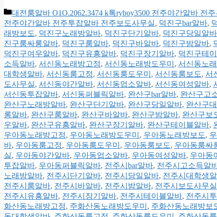
카
대전룸알바 O1O.2062.3474 k톡ryboy3500 전주야간알
테
전주야간알바 전주투잡알바 전주보도사무실
,
덕진구bar알바
,
고
래방보도
,
덕진구노래방알바
,
덕진구단기알바
,
덕진구당일알바
리
진구룸싸롱알바
,
덕진구룸알바
,
덕진구바알바
,
덕진구밤알바
,
덕진구여우알바
,
덕진구유흥알바
,
덕진구장기알바
,
덕진구테이
소득알바
,
서신동노래방고정
,
서신동노래방도우미
,
서신동노래
대학생알바
,
서신동룸고정
,
서신동룸도우미
,
서신동룸보도
,
서
도사무실
,
서신동야간알바
,
서신동업소알바
,
서신동여성알바
,
서신동투잡알바
,
서신동퍼블릭알바
,
완산구bar알바
,
완산구고
완산구노래방알바
,
완산구단기알바
,
완산구당일알바
,
완산구대
롱알바
,
완산구룸알바
,
완산구바알바
,
완산구밤알바
,
완산구보
우알바
,
완산구유흥알바
,
완산구장기알바
,
완산구테이블알바
,
우아동노래방고정
,
우아동노래방도우미
,
우아동노래방보도
,
우
바
,
우아동룸고정
,
우아동룸도우미
,
우아동룸보도
,
우아동룸싸
실
,
우아동야간알바
,
우아동업소알바
,
우아동여성알바
,
우아동
투잡알바
,
우아동퍼블릭알바
,
전주시bar알바
,
전주시고소득알
노래방알바
,
전주시단기알바
,
전주시당일알바
,
전주시대학생알
전주시룸알바
,
전주시바알바
,
전주시밤알바
,
전주시보도사무실
전주시유흥알바
,
전주시장기알바
,
전주시테이블알바
,
전주시투
화산동노래방고정
,
주화산동노래방도우미
,
주화산동노래방보
동대학생알바
,
주화산동룸고정
,
주화산동룸도우미
,
주화산동룸