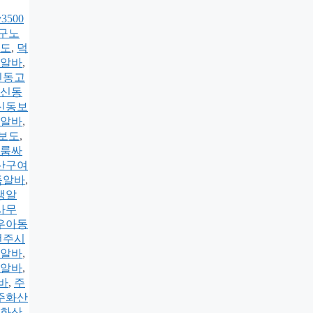
3500
구노
도
,
덕
알바
,
신동고
신동
신동보
알바
,
보도
,
룸싸
산구여
득알바
,
생알
사무
우아동
전주시
알바
,
알바
,
바
,
주
주화산
화산