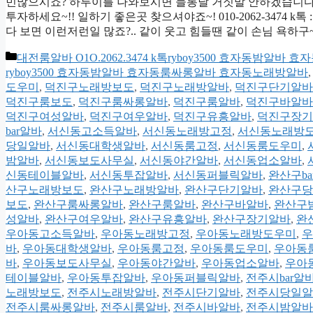
민많으시죠? 하루이틀 나와보시면 들통날 거짓말 안하겠습니다.. 
투자하세요~!! 일하기 좋은곳 찾으셔야죠~! 010-2062-3474 
다 보면 이런저런일 많죠?.. 같이 웃고 힘들땐 같이 손님 욕하구
카
대전룸알바 O1O.2062.3474 k톡ryboy3500 효자동밤
테
ryboy3500 효자동밤알바 효자동룸싸롱알바 효자동노래방알바
고
도우미
,
덕진구노래방보도
,
덕진구노래방알바
,
덕진구단기알바
리
덕진구룸보도
,
덕진구룸싸롱알바
,
덕진구룸알바
,
덕진구바알바
덕진구여성알바
,
덕진구여우알바
,
덕진구유흥알바
,
덕진구장기
bar알바
,
서신동고소득알바
,
서신동노래방고정
,
서신동노래방
당일알바
,
서신동대학생알바
,
서신동룸고정
,
서신동룸도우미
,
밤알바
,
서신동보도사무실
,
서신동야간알바
,
서신동업소알바
,
신동테이블알바
,
서신동투잡알바
,
서신동퍼블릭알바
,
완산구ba
산구노래방보도
,
완산구노래방알바
,
완산구단기알바
,
완산구당
보도
,
완산구룸싸롱알바
,
완산구룸알바
,
완산구바알바
,
완산구
성알바
,
완산구여우알바
,
완산구유흥알바
,
완산구장기알바
,
완
우아동고소득알바
,
우아동노래방고정
,
우아동노래방도우미
,
우
바
,
우아동대학생알바
,
우아동룸고정
,
우아동룸도우미
,
우아동
바
,
우아동보도사무실
,
우아동야간알바
,
우아동업소알바
,
우아
테이블알바
,
우아동투잡알바
,
우아동퍼블릭알바
,
전주시bar알
노래방보도
,
전주시노래방알바
,
전주시단기알바
,
전주시당일알
전주시룸싸롱알바
,
전주시룸알바
,
전주시바알바
,
전주시밤알바