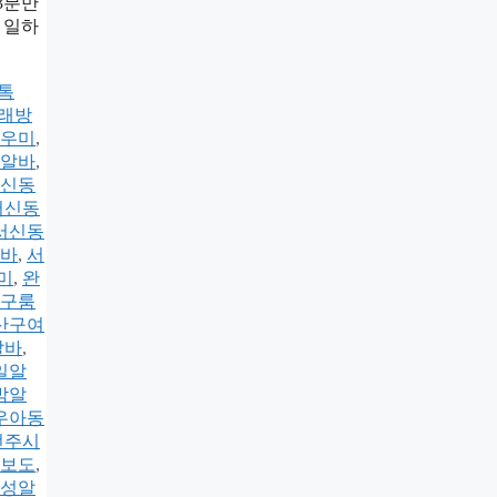
3분만
】 일하
k톡
래방
우미
,
알바
,
신동
서신동
서신동
바
,
서
미
,
완
구룸
산구여
알바
,
일알
밤알
우아동
전주시
보도
,
성알