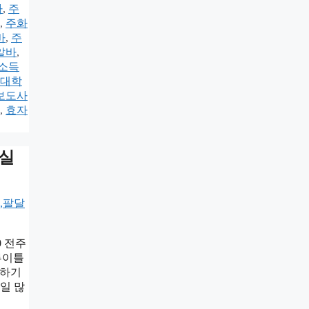
바
,
주
,
주화
바
,
주
알바
,
소득
대학
보도사
,
효자
무실
0 전주
루이틀
일하기
런일 많