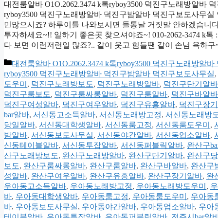
대전룸알바 O1O.2062.3474 k톡ryboy3500 덕진구노래방알바
ryboy3500 덕진구노래방알바 덕진구밤알바 덕진구보도사무실
민많으시죠? 하루이틀 나와보시면 들통날 거짓말 안하겠습니다.. 
투자하세요~!! 일하기 좋은곳 찾으셔야죠~! 010-2062-3474 
다 보면 이런저런일 많죠?.. 같이 웃고 힘들땐 같이 손님 욕하구
카
대전룸알바 O1O.2062.3474 k톡ryboy3500 덕진구노
테
ryboy3500 덕진구노래방알바 덕진구밤알바 덕진구보도사무실
고
도우미
,
덕진구노래방보도
,
덕진구노래방알바
,
덕진구단기알바
리
덕진구룸보도
,
덕진구룸싸롱알바
,
덕진구룸알바
,
덕진구바알바
덕진구여성알바
,
덕진구여우알바
,
덕진구유흥알바
,
덕진구장기
bar알바
,
서신동고소득알바
,
서신동노래방고정
,
서신동노래방
당일알바
,
서신동대학생알바
,
서신동룸고정
,
서신동룸도우미
,
밤알바
,
서신동보도사무실
,
서신동야간알바
,
서신동업소알바
,
신동테이블알바
,
서신동투잡알바
,
서신동퍼블릭알바
,
완산구ba
산구노래방보도
,
완산구노래방알바
,
완산구단기알바
,
완산구당
보도
,
완산구룸싸롱알바
,
완산구룸알바
,
완산구바알바
,
완산구
성알바
,
완산구여우알바
,
완산구유흥알바
,
완산구장기알바
,
완
우아동고소득알바
,
우아동노래방고정
,
우아동노래방도우미
,
우
바
,
우아동대학생알바
,
우아동룸고정
,
우아동룸도우미
,
우아동
바
,
우아동보도사무실
,
우아동야간알바
,
우아동업소알바
,
우아
테이블알바
,
우아동투잡알바
,
우아동퍼블릭알바
,
전주시bar알