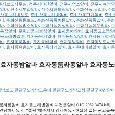
주시보도사무실
,
전주시야간알바
,
전주시업소알바
,
전주시여성알
알바
,
전주시투잡알바
,
전주시퍼블릭알바
,
주화산동bar알바
,
주
산동노래방보도
,
주화산동노래방알바
,
주화산동단기알바
,
주화
미
,
주화산동룸보도
,
주화산동룸싸롱알바
,
주화산동룸알바
,
주화
바
,
주화산동업소알바
,
주화산동여성알바
,
주화산동여우알바
,
주
투잡알바
,
주화산동퍼블릭알바
,
효자동bar알바
,
효자동고소득알
동노래방알바
,
효자동단기알바
,
효자동당일알바
,
효자동대학생
바
,
효자동룸알바
,
효자동바알바
,
효자동밤알바
,
효자동보도사무
바
,
효자동유흥알바
,
효자동장기알바
,
효자동테이블알바
,
효자동
oy3500 효자동밤알바 효자동룸싸롱알바 효자동
자동룸싸롱알바 효자동노래방알바 대전룸알바 O1O.2062.3474 k톡
 안녕하세요~!? “클릭”해주셔서 감사해요~ 현실성 없는 광고들속