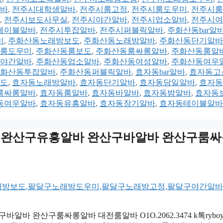
바
,
전주시대학생알바
,
전주시룸고정
,
전주시룸도우미
,
전주시룸
,
전주시보도사무실
,
전주시야간알바
,
전주시업소알바
,
전주시여
테이블알바
,
전주시투잡알바
,
전주시퍼블릭알바
,
주화산동bar알
미
,
주화산동노래방보도
,
주화산동노래방알바
,
주화산동단기알바
룸도우미
,
주화산동룸보도
,
주화산동룸싸롱알바
,
주화산동룸알
야간알바
,
주화산동업소알바
,
주화산동여성알바
,
주화산동여우
화산동투잡알바
,
주화산동퍼블릭알바
,
효자동bar알바
,
효자동고
도
,
효자동노래방알바
,
효자동단기알바
,
효자동당일알바
,
효자동
룸싸롱알바
,
효자동룸알바
,
효자동바알바
,
효자동밤알바
,
효자동
동여우알바
,
효자동유흥알바
,
효자동장기알바
,
효자동테이블알바
oy3500 완산구유흥알바 완산구바알바 완산구룸
산구바알바 완산구룸싸롱알바 대전룸알바 O1O.2062.3474 k톡ryboy