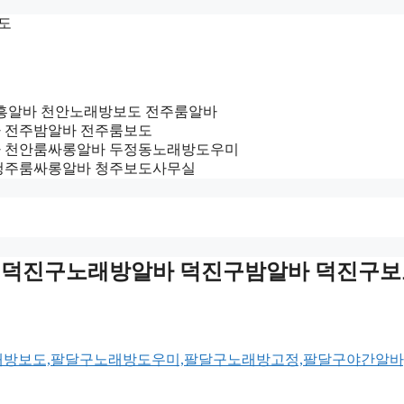
보도
 청주유흥알바 천안노래방보도 전주룸알바
업소알바 전주밤알바 전주룸보도
천안밤알바 천안룸싸롱알바 두정동노래방도우미
흥알바 청주룸싸롱알바 청주보도사무실
oy3500 덕진구노래방알바 덕진구밤알바 덕진구