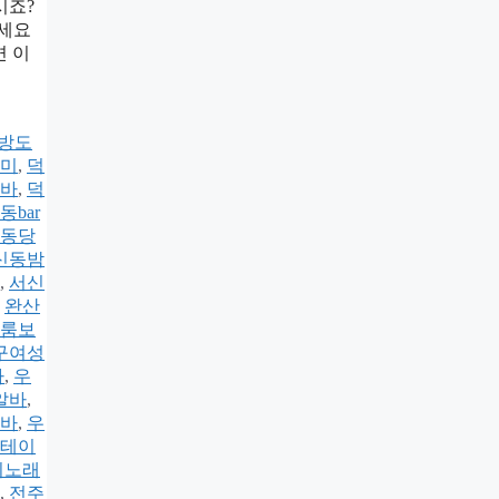
시죠?
하세요
면 이
방도
미
,
덕
바
,
덕
동bar
동당
신동밤
,
서신
,
완산
룸보
구여성
바
,
우
알바
,
바
,
우
테이
시노래
,
전주