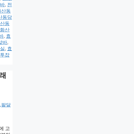
바
,
전
화산동
산동당
산동
화산
바
,
효
알바
,
실
,
효
투잡
노래
에 고