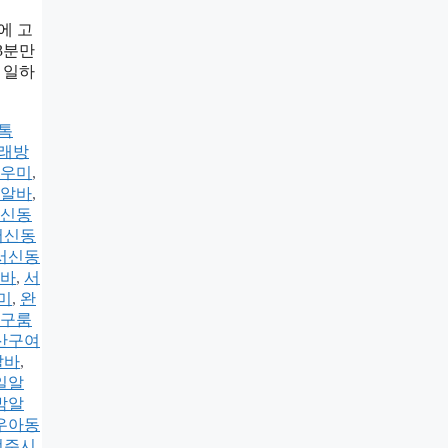
에 고
3분만
】 일하
k톡
래방
우미
,
알바
,
신동
서신동
서신동
바
,
서
미
,
완
구룸
산구여
알바
,
일알
밤알
우아동
전주시