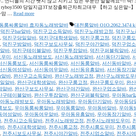
언니들의 시간 뺏지 않고 지키고 있는 부분만 말할께요~!! 딱! 
k톡 : ryboy3500 당일지급3T보장출퇴근차최고대우 【하고 싶은말~
~맘 …
Read more
태
알바 효자동룸싸롱알바 효자동노래방알바
대전룸알바 O1O.2062.3474 
그
,
덕진구bar알바
,
덕진구고소득알바
,
덕진구노래방고정
,
덕진구노
,
덕진구당일알바
,
덕진구대학생알바
,
덕진구룸고정
,
덕진구룸도
,
덕진구밤알바
,
덕진구보도사무실
,
덕진구야간알바
,
덕진구업소
알바
,
덕진구테이블알바
,
덕진구투잡알바
,
덕진구퍼블릭알바
,
서
도우미
,
서신동노래방보도
,
서신동노래방알바
,
서신동단기알바
,
서신동룸보도
,
서신동룸싸롱알바
,
서신동룸알바
,
서신동바알바
,
서신동여성알바
,
서신동여우알바
,
서신동유흥알바
,
서신동장기알
r알바
,
완산구고소득알바
,
완산구노래방고정
,
완산구노래방도우
일알바
,
완산구대학생알바
,
완산구룸고정
,
완산구룸도우미
,
완산
밤알바
,
완산구보도사무실
,
완산구야간알바
,
완산구업소알바
,
완
산구테이블알바
,
완산구투잡알바
,
완산구퍼블릭알바
,
우아동bar
아동노래방보도
,
우아동노래방알바
,
우아동단기알바
,
우아동당
룸보도
,
우아동룸싸롱알바
,
우아동룸알바
,
우아동바알바
,
우아동
동여성알바
,
우아동여우알바
,
우아동유흥알바
,
우아동장기알바
,
바
,
전주시고소득알바
,
전주시노래방고정
,
전주시노래방도우미
,
바
,
전주시대학생알바
,
전주시룸고정
,
전주시룸도우미
,
전주시룸
,
전주시보도사무실
,
전주시야간알바
,
전주시업소알바
,
전주시여