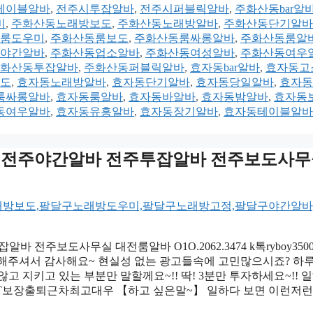
테이블알바
,
전주시투잡알바
,
전주시퍼블릭알바
,
주화산동bar알
미
,
주화산동노래방보도
,
주화산동노래방알바
,
주화산동단기알바
룸도우미
,
주화산동룸보도
,
주화산동룸싸롱알바
,
주화산동룸알
야간알바
,
주화산동업소알바
,
주화산동여성알바
,
주화산동여우
화산동투잡알바
,
주화산동퍼블릭알바
,
효자동bar알바
,
효자동고
도
,
효자동노래방알바
,
효자동단기알바
,
효자동당일알바
,
효자동
룸싸롱알바
,
효자동룸알바
,
효자동바알바
,
효자동밤알바
,
효자동
동여우알바
,
효자동유흥알바
,
효자동장기알바
,
효자동테이블알바
oy3500 전주야간알바 전주투잡알바 전주보도사
투잡알바 전주보도사무실 대전룸알바 O1O.2062.3474 k톡ryboy350
”해주셔서 감사해요~ 현실성 없는 광고들속에 고민많으시죠? 하
고 지키고 있는 부분만 말할께요~!! 딱! 3분만 투자하세요~!! 
0 당일지급3T보장출퇴근차최고대우 【하고 싶은말~】 일하다 보면 이런저